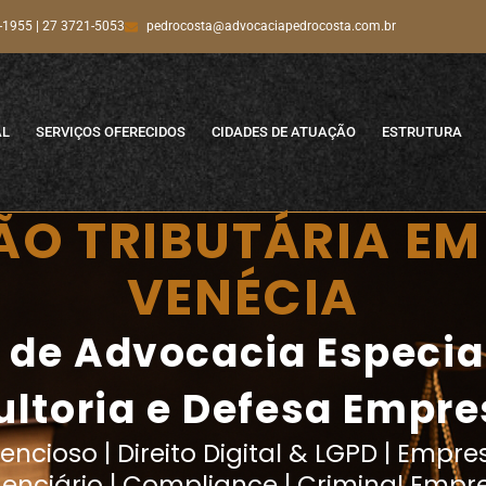
-1955 | 27 3721-5053
pedrocosta@advocaciapedrocosta.com.br
AL
SERVIÇOS OFERECIDOS
CIDADES DE ATUAÇÃO
ESTRUTURA
ÃO TRIBUTÁRIA E
VENÉCIA
o de Advocacia Especi
ltoria e Defesa Empre
ncioso | Direito Digital & LGPD | Empresa
denciário | Compliance | Criminal Empre