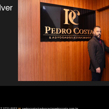
lver
27 3721-5053
pedrocosta@advocaciapedrocosta.com.br