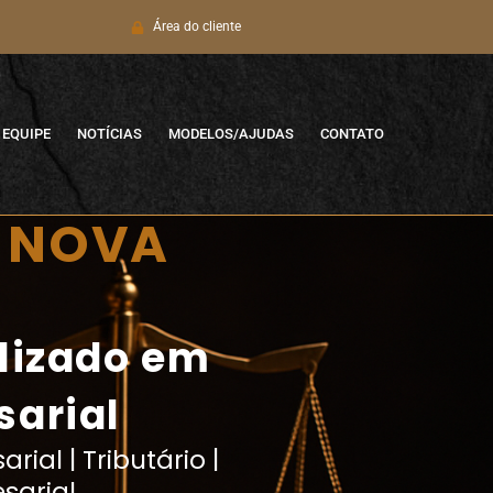
Área do cliente
EQUIPE
NOTÍCIAS
MODELOS/AJUDAS
CONTATO
M NOVA
alizado em
sarial
rial | Tributário |
sarial