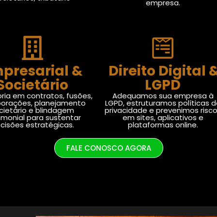
empresa.
presarial &
Direito Digital 
Societário
LGPD
ria em contratos, fusões,
Adequamos sua empresa à
porações, planejamento
LGPD, estruturamos políticas 
cietário e blindagem
privacidade e prevenimos risc
imonial para sustentar
em sites, aplicativos e
cisões estratégicas.
plataformas online.
FALE CONOSCO AGORA