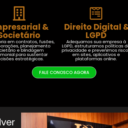
presarial &
Direito Digital 
Societário
LGPD
ria em contratos, fusões,
Adequamos sua empresa à
porações, planejamento
LGPD, estruturamos políticas 
cietário e blindagem
privacidade e prevenimos risc
imonial para sustentar
em sites, aplicativos e
cisões estratégicas.
plataformas online.
FALE CONOSCO AGORA
lver