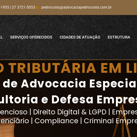
-1955 | 27 3721-5053
pedrocosta@advocaciapedrocosta.com.br
AL
SERVIÇOS OFERECIDOS
CIDADES DE ATUAÇÃO
ESTRUTURA
 TRIBUTÁRIA EM 
o de Advocacia Especi
ltoria e Defesa Empre
ncioso | Direito Digital & LGPD | Empresa
denciário | Compliance | Criminal Empre