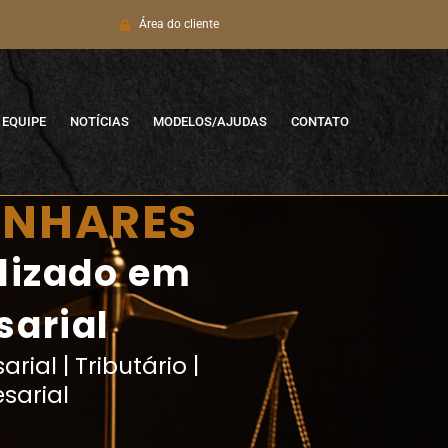
Área do cliente
EQUIPE
NOTÍCIAS
MODELOS/AJUDAS
CONTATO
LINHARES
alizado em
sarial
rial | Tributário |
sarial