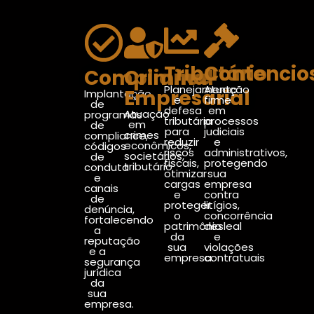
Tributário
Contencio
Compliance
Criminal
Planejamento
Atuação
Empresarial
Implantação
e
firme
de
defesa
em
Atuação
programas
tributária
processos
em
de
para
judiciais
crimes
compliance,
reduzir
e
econômicos,
códigos
riscos
administrativos,
societários,
de
fiscais,
protegendo
tributário
conduta
otimizar
sua
e
cargas
empresa
canais
e
contra
de
proteger
litígios,
denúncia,
o
concorrência
fortalecendo
patrimônio
desleal
a
da
e
reputação
sua
violações
e a
empresa.
contratuais
segurança
jurídica
da
sua
empresa.