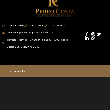
27 99987-4301
27 3721-1955
27 3721-5053
pedrocosta@advocaciapedrocosta.com.br
Travessa Rotary, 10 – 3º andar – Salas 301 e 302 - Centro –
Colatina/ES, Cep: 29.700-240.
by designmaster