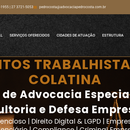
-1955 | 27 3721-5053
pedrocosta@advocaciapedrocosta.com.br
AL
SERVIÇOS OFERECIDOS
CIDADES DE ATUAÇÃO
ESTRUTURA
ITOS TRABALHIST
COLATINA
o de Advocacia Especi
ltoria e Defesa Empre
ncioso | Direito Digital & LGPD | Empresa
denciário | Compliance | Criminal Empre