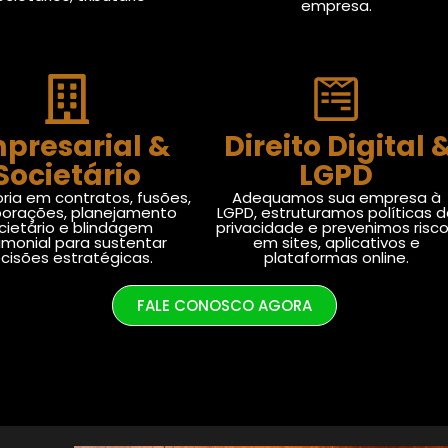
empresa.
presarial &
Direito Digital 
Societário
LGPD
ria em contratos, fusões,
Adequamos sua empresa à
porações, planejamento
LGPD, estruturamos políticas 
cietário e blindagem
privacidade e prevenimos risc
imonial para sustentar
em sites, aplicativos e
cisões estratégicas.
plataformas online.
FALE CONOSCO AGORA