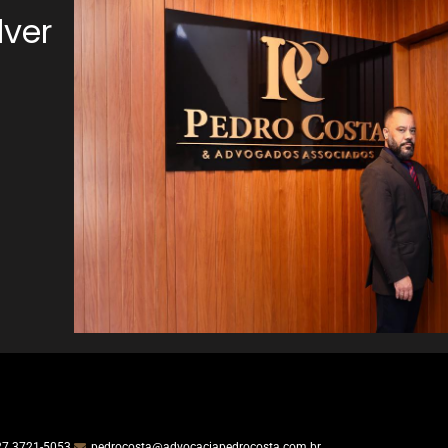
lver
27 3721-5053
pedrocosta@advocaciapedrocosta.com.br