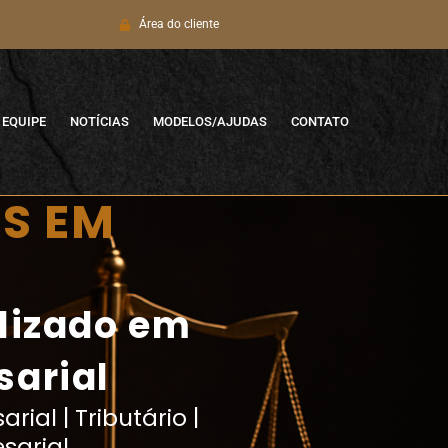
Área do cliente
EQUIPE
NOTÍCIAS
MODELOS/AJUDAS
CONTATO
AS EM
alizado em
sarial
rial | Tributário |
sarial