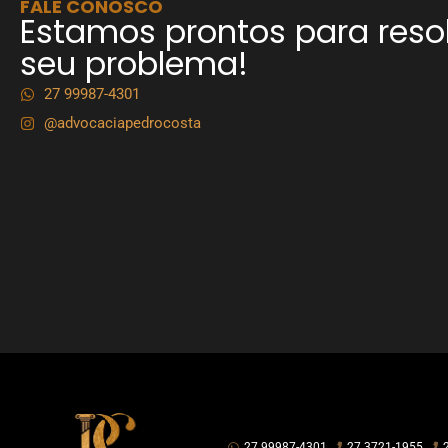
FALE CONOSCO
Estamos prontos para reso
seu problema!
27 99987-4301
@advocaciapedrocosta
27 99987-4301
27 3721-1955