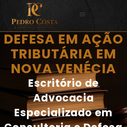
Ir
para
o
SERVIÇOS OFERECIDOS
CIDADES DE ATUAÇÃO
conteúdo
DEFESA EM AÇÃO
TRIBUTÁRIA EM
NOVA VENÉCIA
Escritório de
Advocacia
Especializado em