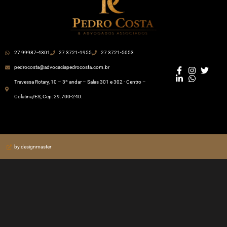
27 99987-4301
27 3721-1955
27 3721-5053
pedrocosta@advocaciapedrocosta.com.br
Travessa Rotary, 10 – 3º andar – Salas 301 e 302 - Centro –
Colatina/ES, Cep: 29.700-240.
by designmaster