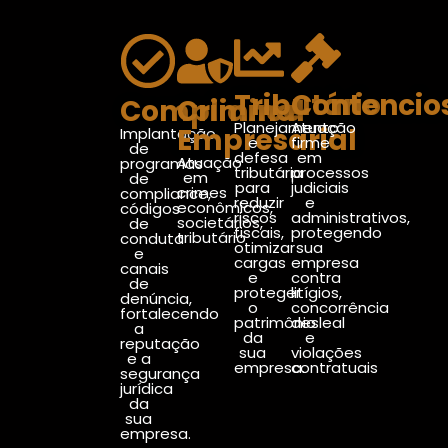
Tributário
Contencio
Compliance
Criminal
Planejamento
Atuação
Empresarial
Implantação
e
firme
de
defesa
em
Atuação
programas
tributária
processos
em
de
para
judiciais
crimes
compliance,
reduzir
e
econômicos,
códigos
riscos
administrativos,
societários,
de
fiscais,
protegendo
tributário
conduta
otimizar
sua
e
cargas
empresa
canais
e
contra
de
proteger
litígios,
denúncia,
o
concorrência
fortalecendo
patrimônio
desleal
a
da
e
reputação
sua
violações
e a
empresa.
contratuais
segurança
jurídica
da
sua
empresa.