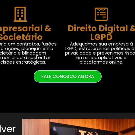
presarial &
Direito Digital 
Societário
LGPD
ria em contratos, fusões,
Adequamos sua empresa à
porações, planejamento
LGPD, estruturamos políticas 
cietário e blindagem
privacidade e prevenimos risc
imonial para sustentar
em sites, aplicativos e
cisões estratégicas.
plataformas online.
FALE CONOSCO AGORA
lver