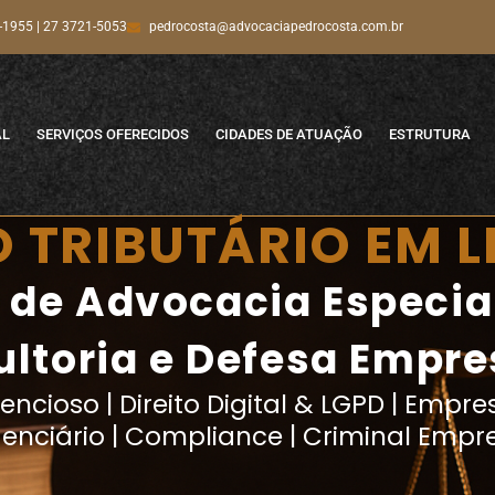
-1955 | 27 3721-5053
pedrocosta@advocaciapedrocosta.com.br
AL
SERVIÇOS OFERECIDOS
CIDADES DE ATUAÇÃO
ESTRUTURA
 TRIBUTÁRIO EM 
o de Advocacia Especi
ltoria e Defesa Empre
ncioso | Direito Digital & LGPD | Empresa
denciário | Compliance | Criminal Empre