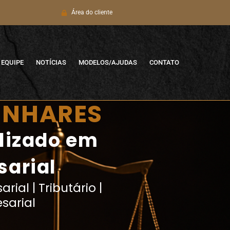
Área do cliente
EQUIPE
NOTÍCIAS
MODELOS/AJUDAS
CONTATO
LINHARES
alizado em
sarial
rial | Tributário |
sarial