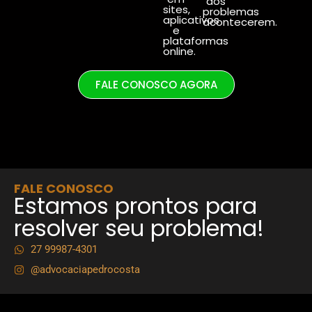
dos
sites,
problemas
aplicativos
acontecerem.
e
plataformas
online.
FALE CONOSCO AGORA
FALE CONOSCO
Estamos prontos para
resolver seu problema!
27 99987-4301
@advocaciapedrocosta