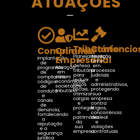
ATUAÇÕES
Tributário
Contencio
Compliance
Criminal
Planejamento
Atuação
Empresarial
Implantação
e
firme
de
defesa
em
Atuação
programas
tributária
processos
em
de
para
judiciais
crimes
compliance,
reduzir
e
econômicos,
códigos
riscos
administrativos,
societários,
de
fiscais,
protegendo
tributário
conduta
otimizar
sua
e
cargas
empresa
canais
e
contra
de
proteger
litígios,
denúncia,
o
concorrência
fortalecendo
patrimônio
desleal
a
da
e
reputação
sua
violações
e a
empresa.
contratuais
segurança
jurídica