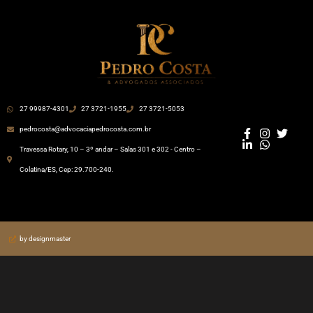
27 99987-4301
27 3721-1955
27 3721-5053
pedrocosta@advocaciapedrocosta.com.br
Travessa Rotary, 10 – 3º andar – Salas 301 e 302 - Centro –
Colatina/ES, Cep: 29.700-240.
by designmaster