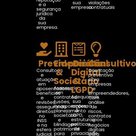
sua
violações
e a
empresa.
contratuais
segurança
jurídica
da
sua
empresa.
Previdenciário
Empresarial
Direito
Consultiv
&
Digital
Consultoria
Orientação
e
preventiva
Societário
&
atuação
para
em
empresas
LGPD
Assessoria
aposentadorias,
e
em
benefícios
empreendedores,
Adequamos
contratos,
e
com
sua
fusões,
revisões,
análise
empresa
incorporações,
assegurando
de
à
planejamento
direitos
riscos,
LGPD,
societário
no
contratos
estruturamos
e
INSS
e
políticas
blindagem
e na
negócios
de
patrimonial
esfera
digitais
privacidade
para
judicial.
para