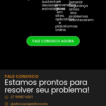
e
sustentar
garantir
prevenimos
decisões
segurança
riscos
estratégicas.
antes
em
dos
sites,
problemas
aplicativos
acontecerem.
e
plataformas
online.
FALE CONOSCO AGORA
FALE CONOSCO
Estamos prontos para
resolver seu problema!
27 99987-4301
@advocaciapedrocosta