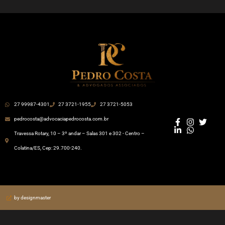
27 99987-4301
27 3721-1955
27 3721-5053
pedrocosta@advocaciapedrocosta.com.br
Travessa Rotary, 10 – 3º andar – Salas 301 e 302 - Centro –
Colatina/ES, Cep: 29.700-240.
by designmaster