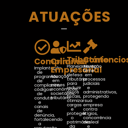
ATUAÇÕES
Tributário
Contencio
Compliance
Criminal
Planejamento
Atuação
Empresarial
Implantação
e
firme
de
defesa
em
Atuação
programas
tributária
processos
em
de
para
judiciais
crimes
compliance,
reduzir
e
econômicos,
códigos
riscos
administrativos,
societários,
de
fiscais,
protegendo
tributário
conduta
otimizar
sua
e
cargas
empresa
canais
e
contra
de
proteger
litígios,
denúncia,
o
concorrência
fortalecendo
patrimônio
desleal
a
da
e
reputação