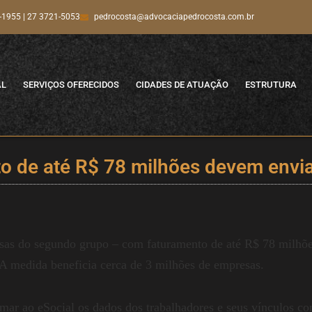
-1955 | 27 3721-5053
pedrocosta@advocaciapedrocosta.com.br
AL
SERVIÇOS OFERECIDOS
CIDADES DE ATUAÇÃO
ESTRUTURA
o de até R$ 78 milhões devem envia
sas do segundo grupo – com faturamento de até R$ 78 milhõe
. A medida beneficia cerca de 3 milhões de empresas.
rmar ao eSocial os dados dos trabalhadores e seus vínculos c