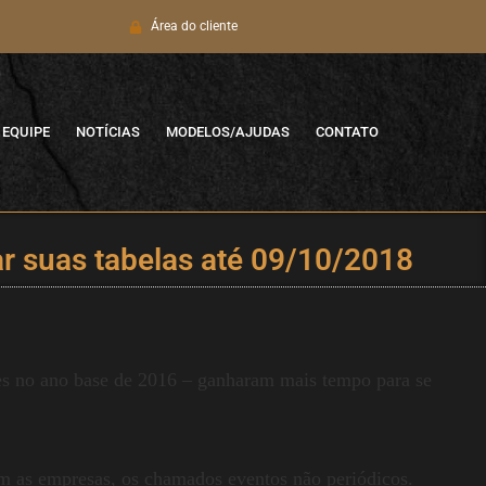
Área do cliente
EQUIPE
NOTÍCIAS
MODELOS/AJUDAS
CONTATO
r suas tabelas até 09/10/2018
s no ano base de 2016 – ganharam mais tempo para se
om as empresas, os chamados eventos não periódicos.