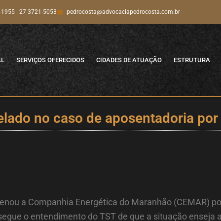
-1955 | 27 3721-5053
pedrocosta@advocaciapedrocosta.com.br
AL
SERVIÇOS OFERECIDOS
CIDADES DE ATUAÇÃO
ESTRUTURA
lado no caso de aposentadoria por 
ndenou a Companhia Energética do Maranhão (CEMAR) por 
 segue o entendimento do TST de que a situação enseja 