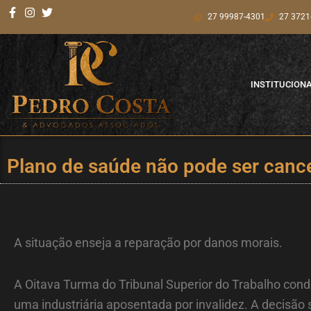
Ir
27 99987-4301
27 3721
para
o
conteúdo
INSTITUCION
Plano de saúde não pode ser cance
A situação enseja a reparação por danos morais.
A Oitava Turma do Tribunal Superior do Trabalho co
uma industriária aposentada por invalidez. A decisão