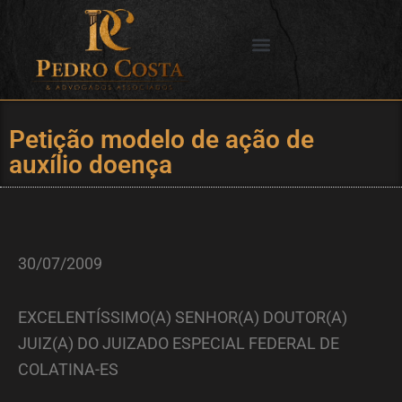
Ir
para
o
SERVIÇOS OFERECIDOS
CIDADES DE ATUAÇÃO
conteúdo
Petição modelo de ação de
auxílio doença
30/07/2009
EXCELENTÍSSIMO(A) SENHOR(A) DOUTOR(A)
JUIZ(A) DO JUIZADO ESPECIAL FEDERAL DE
COLATINA-ES