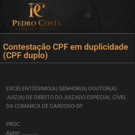
Ir
para
o
SERVIÇOS OFERECIDOS
CIDADES DE ATUAÇÃO
conteúdo
Contestação CPF em duplicidade
(CPF duplo)
EXCELENTÍSSIMO(A) SENHOR(A) DOUTOR(A)
JUIZ(A) DE DIREITO DO JUIZADO ESPECIAL CÍVEL
DA COMARCA DE CARDOSO-SP
PROC.
Autor: …………..