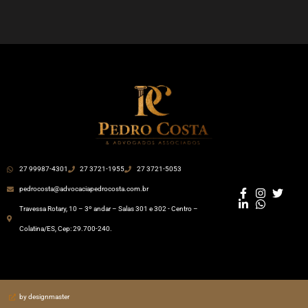
27 99987-4301
27 3721-1955
27 3721-5053
pedrocosta@advocaciapedrocosta.com.br
Travessa Rotary, 10 – 3º andar – Salas 301 e 302 - Centro –
Colatina/ES, Cep: 29.700-240.
by designmaster