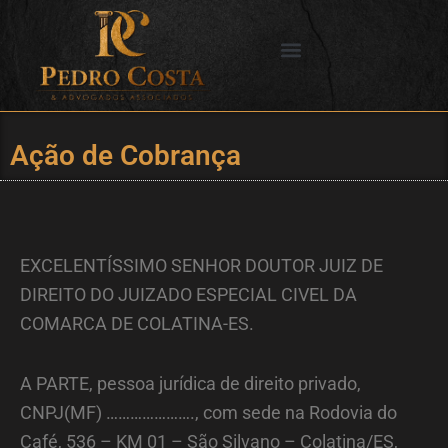
Ir
para
o
SERVIÇOS OFERECIDOS
CIDADES DE ATUAÇÃO
conteúdo
Ação de Cobrança
EXCELENTÍSSIMO SENHOR DOUTOR JUIZ DE
DIREITO DO JUIZADO ESPECIAL CIVEL DA
COMARCA DE COLATINA-ES.
A PARTE, pessoa jurídica de direito privado,
CNPJ(MF) …………………., com sede na Rodovia do
Café, 536 – KM 01 – São Silvano – Colatina/ES,