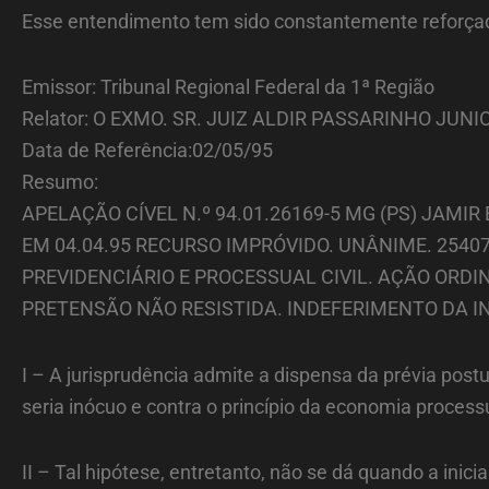
Esse entendimento tem sido constantemente reforçad
Emissor: Tribunal Regional Federal da 1ª Região
Relator: O EXMO. SR. JUIZ ALDIR PASSARINHO JUNI
Data de Referência:02/05/95
Resumo:
APELAÇÃO CÍVEL N.º 94.01.26169-5 MG (PS) JAM
EM 04.04.95 RECURSO IMPRÓVIDO. UNÂNIME. 2540
PREVIDENCIÁRIO E PROCESSUAL CIVIL. AÇÃO ORDI
PRETENSÃO NÃO RESISTIDA. INDEFERIMENTO DA IN
I – A jurisprudência admite a dispensa da prévia pos
seria inócuo e contra o princípio da economia processu
II – Tal hipótese, entretanto, não se dá quando a inic