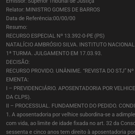
Emissor: Superior Tribunal de Justiça
Relator: MINISTRO GOMES DE BARROS
Data de Referência:00/00/00
Resumo:
RECURSO ESPECIAL Nº 13.392-0-PE (PS)
NATALÍCIO AMBRÓSIO SILVA. INSTITUTO NACIONAL
1ª TURMA. JULGAMENTO EM 17.03.93.
DECISÃO:
RECURSO PROVIDO. UNÂNIME. “REVISTA DO STJ” Nº 5
EMENTA:
I – PREVIDENCIÁRIO. APOSENTADORIA POR VELHIC
DA CLPS).
II – PROCESSUAL. FUNDAMENTO DO PEDIDO. CONDI
1. A aposentadoria por velhice subordina-se a adim
com vida, ao limite de idade fixada no art. 32 da Co
sessenta e cinco anos tem direito à aposentadoria por