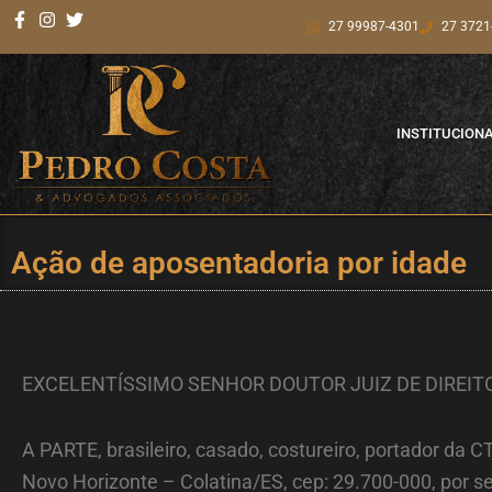
Ir
27 99987-4301
27 3721
para
o
conteúdo
INSTITUCION
Ação de aposentadoria por idade
EXCELENTÍSSIMO SENHOR DOUTOR JUIZ DE DIREITO
A PARTE, brasileiro, casado, costureiro, portador da
Novo Horizonte – Colatina/ES, cep: 29.700-000, por 