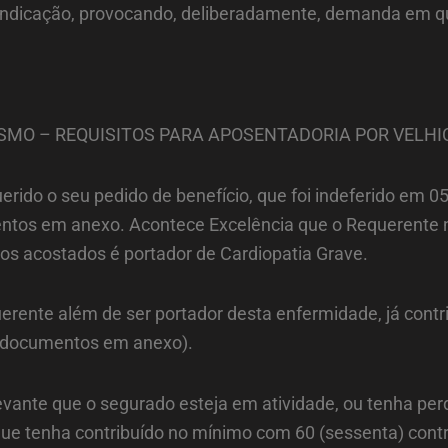
vindicação, provocando, deliberadamente, demanda em que 
ESMO – REQUISITOS PARA APOSENTADORIA POR VELHI
rido o seu pedido de benefício, que foi indeferido em 05
ntos em anexo. Acontece Excelência que o Requerente n
s acostados é portador de Cardiopatia Grave.
uerente além de ser portador desta enfermidade, já cont
 (documentos em anexo).
levante que o segurado esteja em atividade, ou tenha pe
que tenha contribuído no mínimo com 60 (sessenta) contr