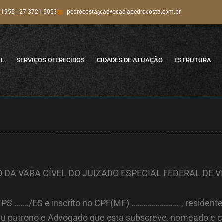
-1955 | 27 3721-5053
pedrocosta@advocaciapedrocosta.com.br
AL
SERVIÇOS OFERECIDOS
CIDADES DE ATUAÇÃO
ESTRUTURA
 DA VARA CÍVEL DO JUIZADO ESPECIAL FEDERAL DE V
 CTPS ……./ES e inscrito no CPF(MF) ……………………., resident
seu patrono e Advogado que esta subscreve, nomeado e c