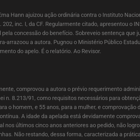
: Ema Hann ajuizou ação ordinária contra o Instituto Naci
. 202, inc. I, da CF. Regularmente citado, apresentou o 
 pela concessão do benefício. Sobreveio sentença que j
tra-arrazoou a autora. Pugnou o Ministério Público Esta
mento do apelo. É o relatório. Ao Revisor.
armente, comprovou a autora o prévio requerimento admin
Lei n. 8.213/91, como requisitos necessários para obtenç
ara o homem, e 55 anos, para a mulher, e comprovação do 
ntínua. A idade da apelada está devidamente comprovad
l nos últimos cinco anos anteriores ao pedido, não logro
as. Não restando, dessa forma, caracterizada a prática 