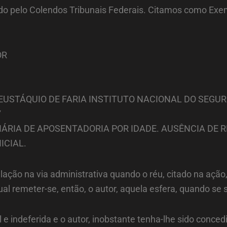
o pelo Colendos Tribunais Federais. Citamos como Exem
OR
IR EUSTÁQUIO DE FARIA INSTITUTO NACIONAL DO SEG
7
NÁRIA DE APOSENTADORIA POR IDADE. AUSÊNCIA DE 
ICIAL.
tulação na via administrativa quando o réu, citado na aç
al remeter-se, então, o autor, aquela esfera, quando se 
ial e indeferida e o autor, inobstante tenha-lhe sido con