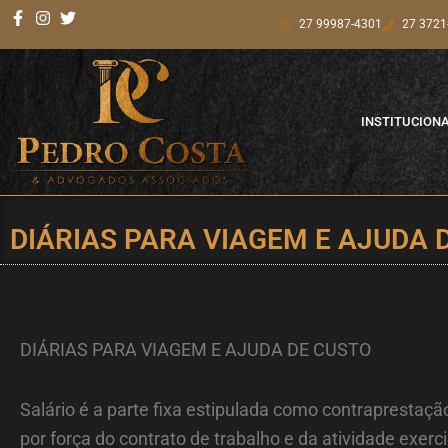
Ir
27 99987-4301
27 3721
para
o
conteúdo
INSTITUCION
DIÁRIAS PARA VIAGEM E AJUDA 
DIÁRIAS PARA VIAGEM E AJUDA DE CUSTO
Salário é a parte fixa estipulada como contrapresta
por força do contrato de trabalho e da atividade exerc