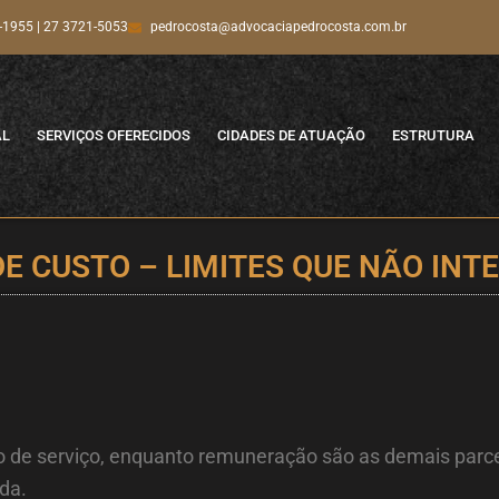
-1955 | 27 3721-5053
pedrocosta@advocaciapedrocosta.com.br
AL
SERVIÇOS OFERECIDOS
CIDADES DE ATUAÇÃO
ESTRUTURA
DE CUSTO – LIMITES QUE NÃO INT
ção de serviço, enquanto remuneração são as demais par
ida.