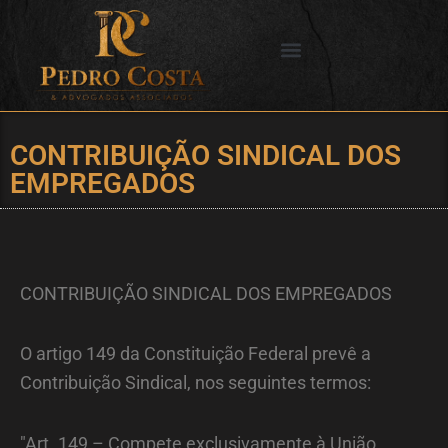
Ir
para
o
SERVIÇOS OFERECIDOS
CIDADES DE ATUAÇÃO
conteúdo
CONTRIBUIÇÃO SINDICAL DOS
EMPREGADOS
CONTRIBUIÇÃO SINDICAL DOS EMPREGADOS
O artigo 149 da Constituição Federal prevê a
Contribuição Sindical, nos seguintes termos:
"Art. 149 – Compete exclusivamente à União