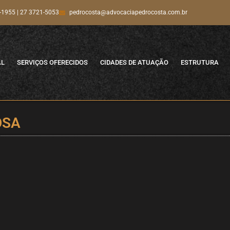
-1955 | 27 3721-5053
pedrocosta@advocaciapedrocosta.com.br
AL
SERVIÇOS OFERECIDOS
CIDADES DE ATUAÇÃO
ESTRUTURA
OSA