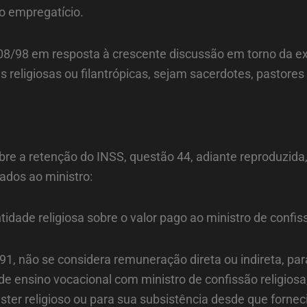
o empregatício.
608/98 em resposta à crescente discussão em torno da e
eligiosas ou filantrópicas, sejam sacerdotes, pastores o
obre a retenção do INSS, questão 44, adiante reproduzid
ados ao ministro:
idade religiosa sobre o valor pago ao ministro de confiss
1, não se considera remuneração direta ou indireta, para
 de ensino vocacional com ministro de confissão religios
ster religioso ou para sua subsistência desde que forn