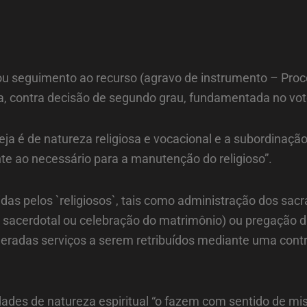
ou seguimento ao recurso (agravo de instrumento – Pro
 contra decisão de segundo grau, fundamentada no voto d
reja é de natureza religiosa e vocacional e a subordinação
ente ao necessário para a manutenção do religioso”.
idas pelos `religiosos`, tais como administração dos sa
acerdotal ou celebração do matrimônio) ou pregação da P
sideradas serviços a serem retribuídos mediante uma con
dades de natureza espiritual “o fazem com sentido de m