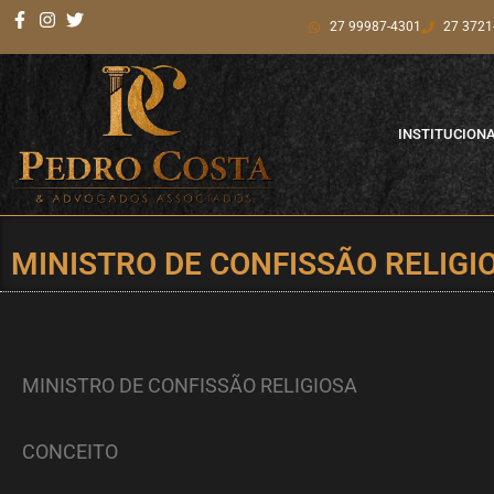
Ir
27 99987-4301
27 3721
para
o
conteúdo
INSTITUCION
MINISTRO DE CONFISSÃO RELIGI
MINISTRO DE CONFISSÃO RELIGIOSA
CONCEITO