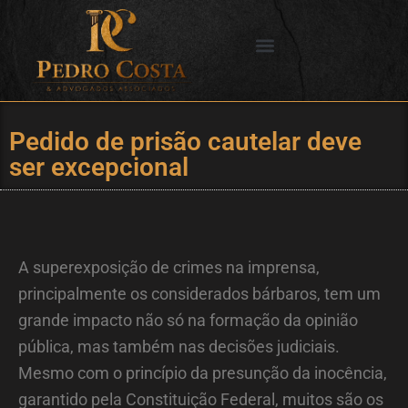
Ir
para
o
SERVIÇOS OFERECIDOS
CIDADES DE ATUAÇÃO
conteúdo
Pedido de prisão cautelar deve
ser excepcional
A superexposição de crimes na imprensa,
principalmente os considerados bárbaros, tem um
grande impacto não só na formação da opinião
pública, mas também nas decisões judiciais.
Mesmo com o princípio da presunção da inocência,
garantido pela Constituição Federal, muitos são os