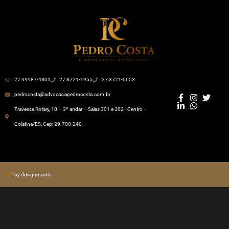
27 99987-4301
27 3721-1955
27 3721-5053
pedrocosta@advocaciapedrocosta.com.br
Travessa Rotary, 10 – 3º andar – Salas 301 e 302 - Centro –
Colatina/ES, Cep: 29.700-240.
by designmaster