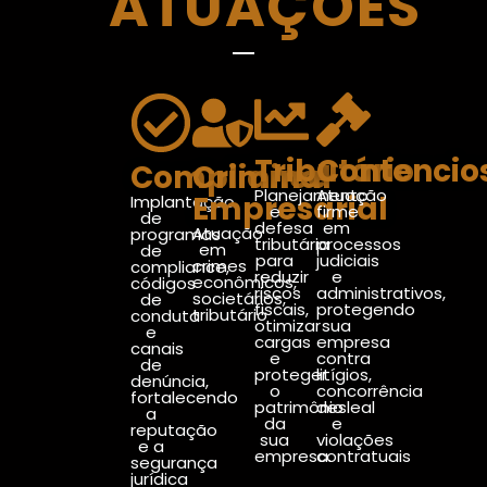
ATUAÇÕES
Tributário
Contencio
Compliance
Criminal
Planejamento
Atuação
Empresarial
Implantação
e
firme
de
defesa
em
Atuação
programas
tributária
processos
em
de
para
judiciais
crimes
compliance,
reduzir
e
econômicos,
códigos
riscos
administrativos,
societários,
de
fiscais,
protegendo
tributário
conduta
otimizar
sua
e
cargas
empresa
canais
e
contra
de
proteger
litígios,
denúncia,
o
concorrência
fortalecendo
patrimônio
desleal
a
da
e
reputação
sua
violações
e a
empresa.
contratuais
segurança
jurídica