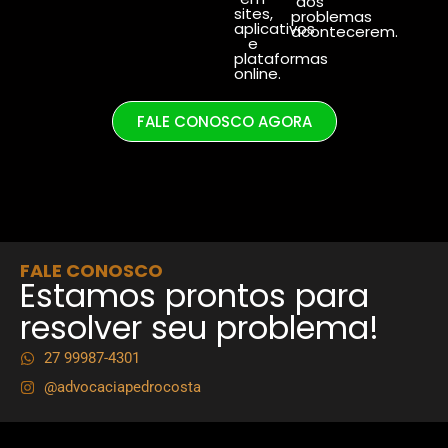
dos
sites,
problemas
aplicativos
acontecerem.
e
plataformas
online.
FALE CONOSCO AGORA
FALE CONOSCO
Estamos prontos para
resolver seu problema!
27 99987-4301
@advocaciapedrocosta