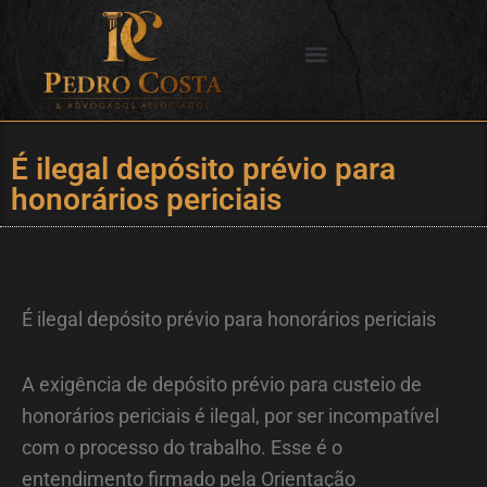
Ir
para
o
SERVIÇOS OFERECIDOS
CIDADES DE ATUAÇÃO
conteúdo
É ilegal depósito prévio para
honorários periciais
É ilegal depósito prévio para honorários periciais
A exigência de depósito prévio para custeio de
honorários periciais é ilegal, por ser incompatível
com o processo do trabalho. Esse é o
entendimento firmado pela Orientação