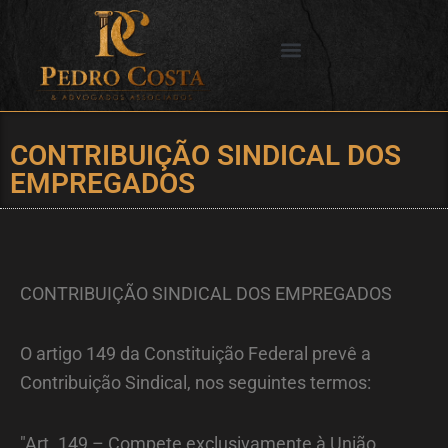
Ir
para
o
SERVIÇOS OFERECIDOS
CIDADES DE ATUAÇÃO
conteúdo
CONTRIBUIÇÃO SINDICAL DOS
EMPREGADOS
CONTRIBUIÇÃO SINDICAL DOS EMPREGADOS
O artigo 149 da Constituição Federal prevê a
Contribuição Sindical, nos seguintes termos:
"Art. 149 – Compete exclusivamente à União