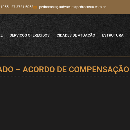
-1955 | 27 3721-5053
pedrocosta@advocaciapedrocosta.com.br
AL
SERVIÇOS OFERECIDOS
CIDADES DE ATUAÇÃO
ESTRUTURA
BADO – ACORDO DE COMPENSAÇÃO