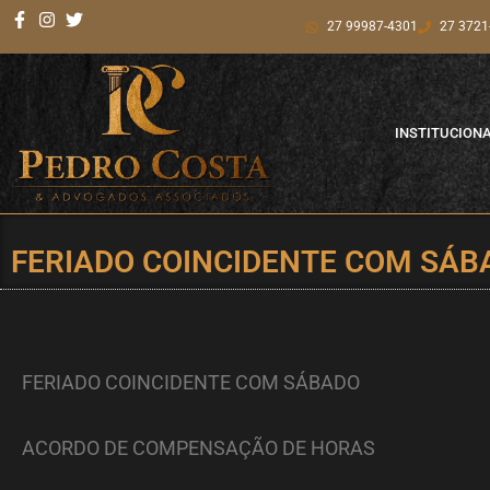
Ir
27 99987-4301
27 3721
para
o
conteúdo
INSTITUCION
FERIADO COINCIDENTE COM SÁ
FERIADO COINCIDENTE COM SÁBADO
ACORDO DE COMPENSAÇÃO DE HORAS