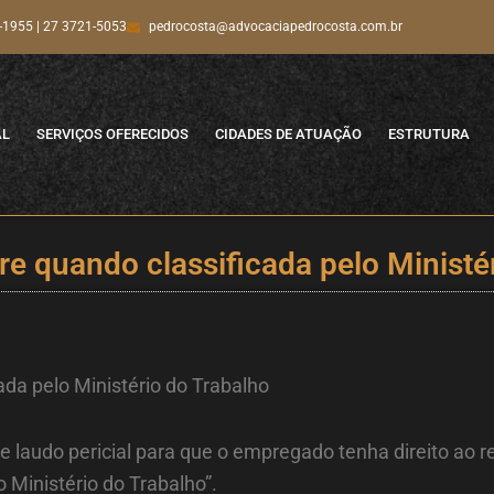
-1955 | 27 3721-5053
pedrocosta@advocaciapedrocosta.com.br
AL
SERVIÇOS OFERECIDOS
CIDADES DE ATUAÇÃO
ESTRUTURA
re quando classificada pelo Ministé
ada pelo Ministério do Trabalho
 laudo pericial para que o empregado tenha direito ao re
o Ministério do Trabalho”.