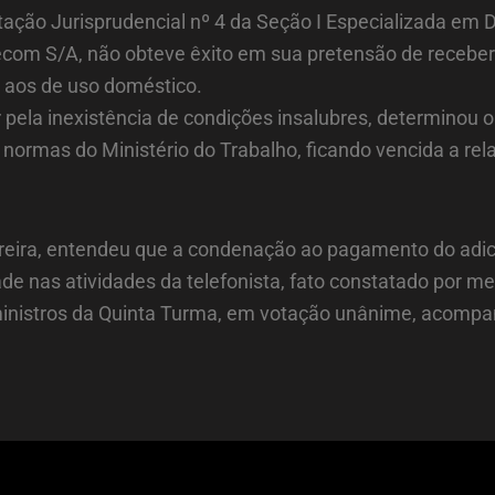
ção Jurisprudencial nº 4 da Seção I Especializada em Dis
elecom S/A, não obteve êxito em sua pretensão de recebe
s aos de uso doméstico.
ir pela inexistência de condições insalubres, determino
 normas do Ministério do Trabalho, ficando vencida a rel
reira, entendeu que a condenação ao pagamento do adicio
ade nas atividades da telefonista, fato constatado por me
 ministros da Quinta Turma, em votação unânime, acompa