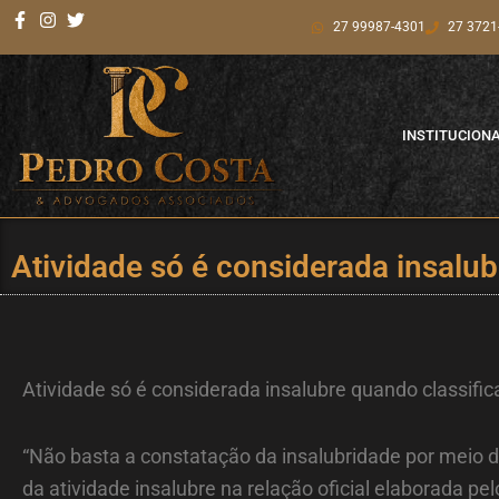
Ir
27 99987-4301
27 3721
para
o
conteúdo
INSTITUCION
Atividade só é considerada insalub
Atividade só é considerada insalubre quando classific
“Não basta a constatação da insalubridade por meio de
da atividade insalubre na relação oficial elaborada pel