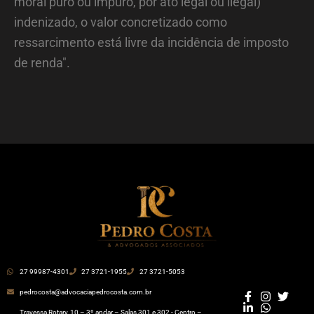
moral puro ou impuro, por ato legal ou ilegal)
indenizado, o valor concretizado como
ressarcimento está livre da incidência de imposto
de renda".
27 99987-4301
27 3721-1955
27 3721-5053
pedrocosta@advocaciapedrocosta.com.br
Travessa Rotary, 10 – 3º andar – Salas 301 e 302 - Centro –