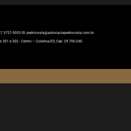
27 3721-5053
pedrocosta@advocaciapedrocosta.com.br
s 301 e 302 - Centro – Colatina/ES, Cep: 29.700-240.