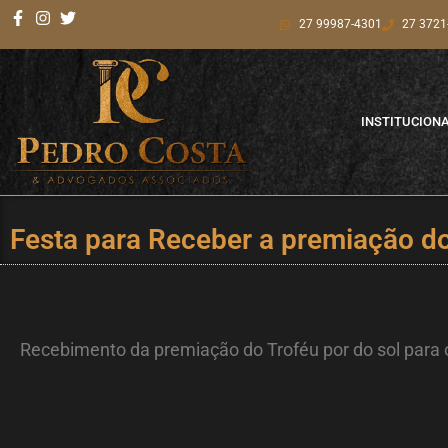
Ir
27 99987-4301
27 3721
para
o
conteúdo
INSTITUCION
Festa para Receber a premiação do
Recebimento da premiação do Troféu por do sol para 