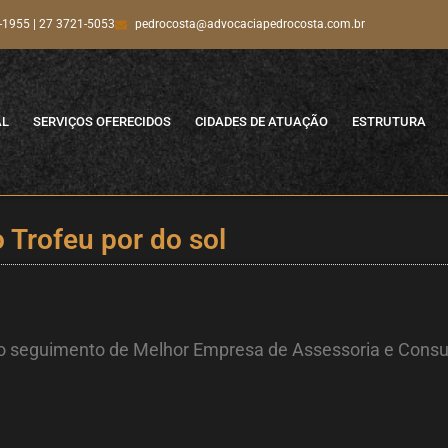
-1955 | 27 3721-5053
pedrocosta@advocaciapedrocosta.com.br
AL
SERVIÇOS OFERECIDOS
CIDADES DE ATUAÇÃO
ESTRUTURA
 Trofeu por do sol
o seguimento de Melhor Empresa de Assessoria e Consul